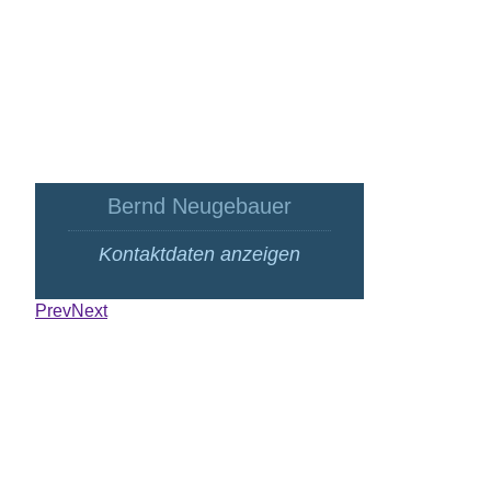
Bernd Neugebauer
02
Kontaktdaten anzeigen
QR-C
Prev
Next