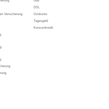
cherung
Gas
DSL
en Versicherung
Girokonto
Tagesgeld
Konsumkredit
g
g
g
cherung
erung