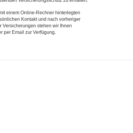
enden Versicherungsschutz zu erhalten.
mit einem Online-Rechner hinterlegten
sönlichen Kontakt und nach vorheriger
r Versicherungen stehen wir Ihnen
r per Email zur Verfügung.
gebauer
Scannen Sie den Code um die
7175
Kontaktdaten in ihrem
Smartphone zu speichern
er@fvsp.de